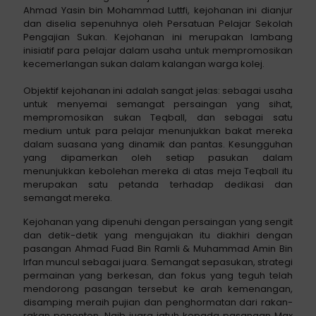
Ahmad Yasin bin Mohammad Luttfi, kejohanan ini dianjur
dan diselia sepenuhnya oleh Persatuan Pelajar Sekolah
Pengajian Sukan. Kejohanan ini merupakan lambang
inisiatif para pelajar dalam usaha untuk mempromosikan
kecemerlangan sukan dalam kalangan warga kolej.
Objektif kejohanan ini adalah sangat jelas: sebagai usaha
untuk menyemai semangat persaingan yang sihat,
mempromosikan sukan Teqball, dan sebagai satu
medium untuk para pelajar menunjukkan bakat mereka
dalam suasana yang dinamik dan pantas. Kesungguhan
yang dipamerkan oleh setiap pasukan dalam
menunjukkan kebolehan mereka di atas meja Teqball itu
merupakan satu petanda terhadap dedikasi dan
semangat mereka.
Kejohanan yang dipenuhi dengan persaingan yang sengit
dan detik-detik yang mengujakan itu diakhiri dengan
pasangan Ahmad Fuad Bin Ramli & Muhammad Amin Bin
Irfan muncul sebagai juara. Semangat sepasukan, strategi
permainan yang berkesan, dan fokus yang teguh telah
mendorong pasangan tersebut ke arah kemenangan,
disamping meraih pujian dan penghormatan dari rakan-
rakan penonton. Naib juara jatuh kepada pasangan Max