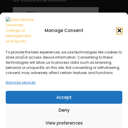
ISO 9001:2015 Certification
Manage Consent
To provide the best experiences, we use technologies like cookies to
store and/or access device information. Consenting to these
technologies will allow us to process data such as browsing
behavior or unique IDs on this site. Not consenting or withdrawing
consent, may adversely affect certain features and functions.
Manage services
Proudly powered by ICMS Education Sdn.Bhd |
Accept
Company No.: 200201017059 (584722-A)
International University College of Management and
Deny
Sports | Registration No: DKU057(B) | Approval No:
JPT/BPP(D) 1000-701/50
View preferences