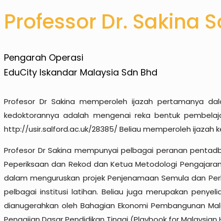
Professor Dr. Sakina
Pengarah Operasi
EduCity Iskandar Malaysia Sdn Bhd
Profesor Dr Sakina memperoleh ijazah pertamanya dalam
kedoktorannya adalah mengenai reka bentuk pembelajara
http://usir.salford.ac.uk/28385/ Beliau memperoleh ijazah k
Profesor Dr Sakina mempunyai pelbagai peranan pentadbi
Peperiksaan dan Rekod dan Ketua Metodologi Pengajaran 
dalam menguruskan projek Penjenamaan Semula dan Perkh
pelbagai institusi latihan. Beliau juga merupakan penye
dianugerahkan oleh Bahagian Ekonomi Pembangunan Malays
Pengajian Dasar Pendidikan Tinggi (Playbook for Malaysian 