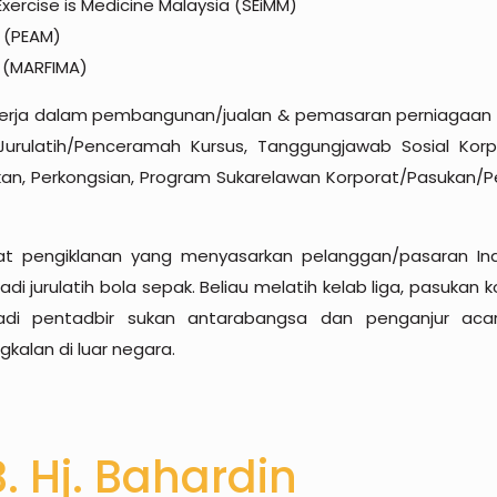
xercise is Medicine Malaysia (SEiMM)
a (PEAM)
a (MARFIMA)
rja dalam pembangunan/jualan & pemasaran perniagaan dar
urulatih/Penceramah Kursus, Tanggungjawab Sosial Korp
 Perkongsian, Program Sukarelawan Korporat/Pasukan/Pe
at pengiklanan yang menyasarkan pelanggan/pasaran Indo
 jurulatih bola sepak. Beliau melatih kelab liga, pasuka
adi pentadbir sukan antarabangsa dan penganjur aca
alan di luar negara.
. Hj. Bahardin