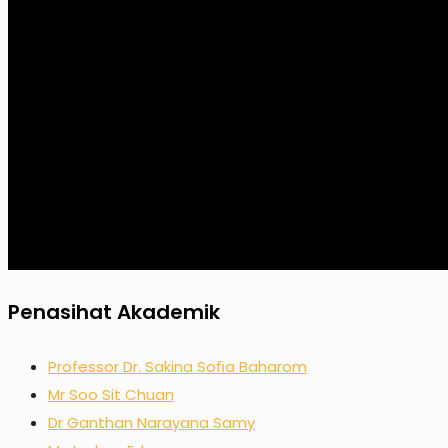
Penasihat Akademik
Professor Dr. Sakina Soﬁa Baharom
Mr Soo Sit Chuan
Dr Ganthan Narayana Samy