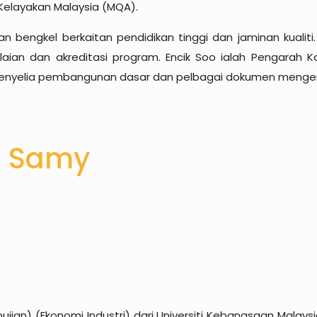
Kelayakan Malaysia (MQA).
an bengkel berkaitan pendidikan tinggi dan jaminan kual
laian dan akreditasi program. Encik Soo ialah Pengarah
yelia pembangunan dasar dan pelbagai dokumen mengenai Ja
a Samy
ujian) (Ekonomi Industri) dari Universiti Kebangsaan Mala