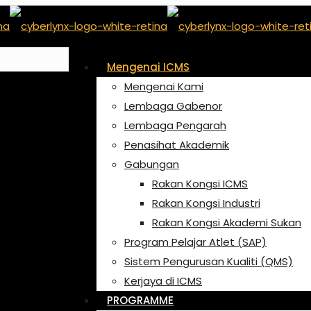
Mengenai ICMS
Mengenai Kami
Lembaga Gabenor
Lembaga Pengarah
Penasihat Akademik
Gabungan
Rakan Kongsi ICMS
Rakan Kongsi Industri
Rakan Kongsi Akademi Sukan
Program Pelajar Atlet (SAP)
Sistem Pengurusan Kualiti (QMS)
Kerjaya di ICMS
PROGRAMME