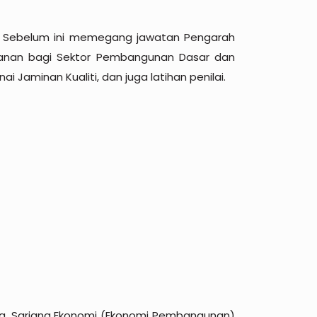
iti. Sebelum ini memegang jawatan Pengarah
 Kanan bagi Sektor Pembangunan Dasar dan
minan Kualiti, dan juga latihan penilai.
ysia, Sarjana Ekonomi (Ekonomi Pembangunan)