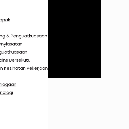
Sepak
ang & Penguatkuasaan
enyiasatan
nguatkuasaan
ains Bersekutu
n Kesihatan Pekerjaan
niagaan
nologi