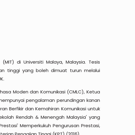
IT) di Universiti Malaya, Malaysia. Tesis
an tinggi yang boleh dimuat turun melalui
K.
 Bahasa Moden dan Komunikasi (CMLC), Ketua
iau mempunyai pengalaman perundingan kanan
n Berfikir dan Kemahiran Komunikasi untuk
r Sekolah Rendah & Menengah Malaysia' yang
restasi' Memperkukuh Pengurusan Prestasi,
erian Pengajian Tinggi (KPT) (2016).